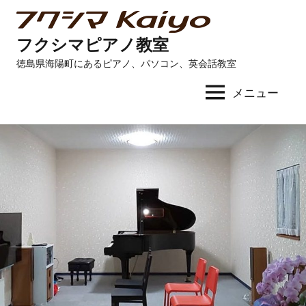
コ
ン
フクシマピアノ教室
テ
徳島県海陽町にあるピアノ、パソコン、英会話教室
ン
ツ
メニュー
へ
ス
キ
ッ
プ