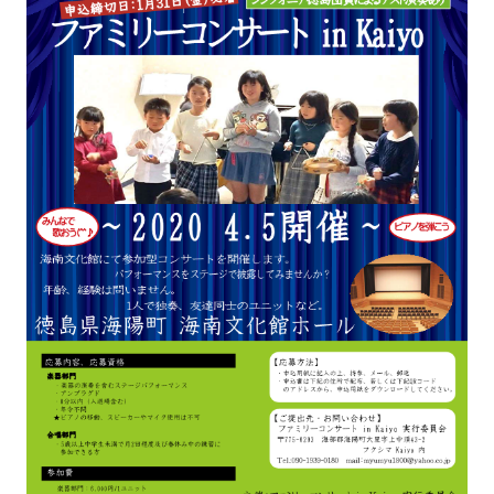
あ
り
ま
せ
ん