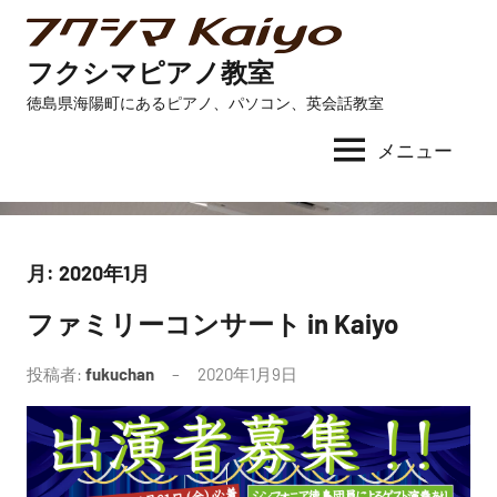
コ
ン
フクシマピアノ教室
テ
徳島県海陽町にあるピアノ、パソコン、英会話教室
ン
ツ
メニュー
へ
ス
キ
ッ
月:
2020年1月
プ
ファミリーコンサート in Kaiyo
未
分
投稿者:
fukuchan
2020年1月9日
コ
類
メ
ン
ト
は