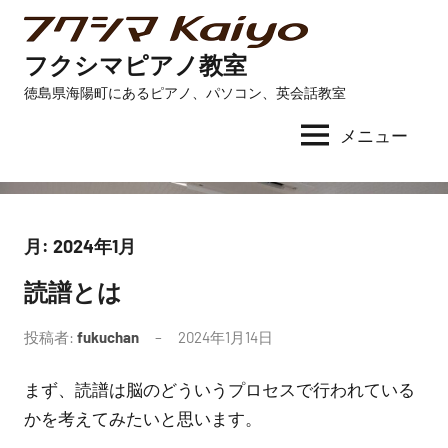
コ
ン
フクシマピアノ教室
テ
徳島県海陽町にあるピアノ、パソコン、英会話教室
ン
ツ
メニュー
へ
ス
キ
ッ
月:
2024年1月
プ
読譜とは
未
分
投稿者:
fukuchan
2024年1月14日
コ
類
メ
まず、読譜は脳のどういうプロセスで行われている
ン
ト
かを考えてみたいと思います。
は