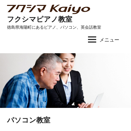
コ
ン
フクシマピアノ教室
テ
徳島県海陽町にあるピアノ、パソコン、英会話教室
ン
ツ
メニュー
へ
ス
キ
ッ
プ
パソコン教室