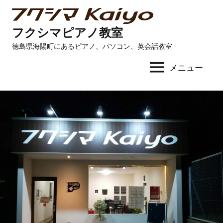
コ
ン
フクシマピアノ教室
テ
徳島県海陽町にあるピアノ、パソコン、英会話教室
ン
ツ
メニュー
へ
ス
キ
ッ
プ