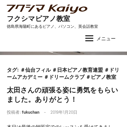
コ
ン
フクシマピアノ教室
テ
徳島県海陽町にあるピアノ、パソコン、英会話教室
ン
ツ
メニュー
へ
ス
キ
ッ
タグ:
＃仙台フィル ＃日本ピアノ教育連盟 ＃ドリ
プ
ームアカデミー ＃ドリームクラブ ＃ピアノ教室
太田さんの頑張る姿に勇気をもらい
未
分
ました。ありがとう！
類
投稿者:
fukuchan
2019年1月20日
コ
メ
本日は最後の師匠宅でのレッスンを受けてきまし
ン