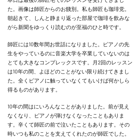
ト
た。画像は師匠からのお餞別。私も師匠も珈琲党。
は
朝起きて、しんと静まり返った部屋で珈琲を飲みな
あ
がら新聞をゆっくり読むのが至福のひと時です。
り
ま
師匠には10数年間お世話になりました。ピアノの先
せ
生をやっているのに音楽大学を卒業していないのは
ん
とても大きなコンプレックスです。月2回のレッスン
は10年の間、よほどのことがない限り続けてきまし
た。全くピアノに触っていなくてもいけば何かしら
得るものがあります。
10年の間はにいろんなことがありました。前が見え
なくなり、ピアノが弾けなくなったこともありま
す。辛くて師匠の前で泣いたこともあります。その
時いつも私のことを支えてくれたのが師匠でした。