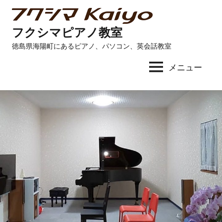
コ
ン
フクシマピアノ教室
テ
徳島県海陽町にあるピアノ、パソコン、英会話教室
ン
ツ
メニュー
へ
ス
キ
ッ
プ