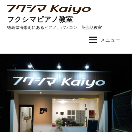
コ
ン
フクシマピアノ教室
テ
徳島県海陽町にあるピアノ、パソコン、英会話教室
ン
ツ
メニュー
へ
ス
キ
ッ
プ