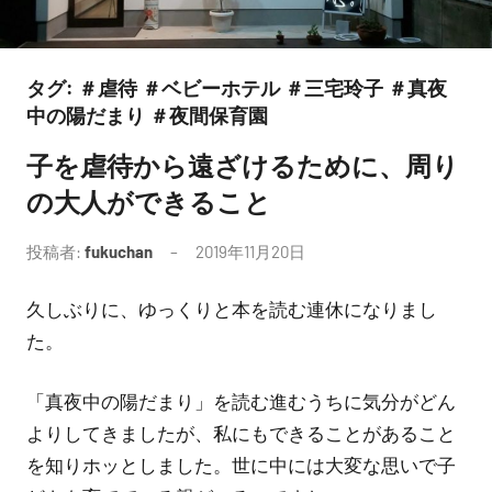
タグ:
＃虐待 ＃ベビーホテル ＃三宅玲子 ＃真夜
中の陽だまり ＃夜間保育園
子を虐待から遠ざけるために、周り
未
分
の大人ができること
類
投稿者:
fukuchan
2019年11月20日
コ
メ
久しぶりに、ゆっくりと本を読む連休になりまし
ン
ト
た。
は
あ
「真夜中の陽だまり」を読む進むうちに気分がどん
り
よりしてきましたが、私にもできることがあること
ま
を知りホッとしました。世に中には大変な思いで子
せ