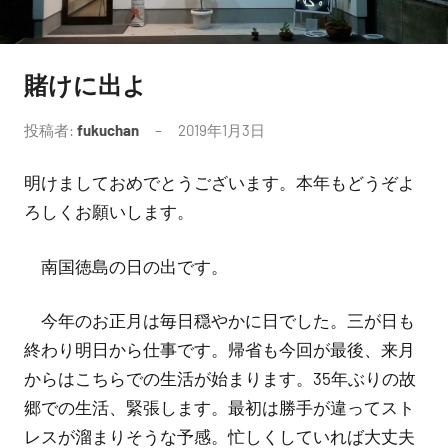
賭けに出よ
未
分
投稿者:
fukuchan
2019年1月3日
コ
類
メ
明けましておめでとうございます。本年もどうぞよ
ン
ト
ろしくお願いします。
は
あ
南国徳島の日の出です。
り
ま
今年のお正月は毎日穏やかに日でした。三が日も
せ
終わり明日から仕事です。帰省も今回が最後、来月
ん
からはこちらでの生活が始まります。35年ぶりの故
郷での生活、緊張します。最初は勝手が違ってスト
レスが溜まりそうな予感。忙しくしていれば大丈夫