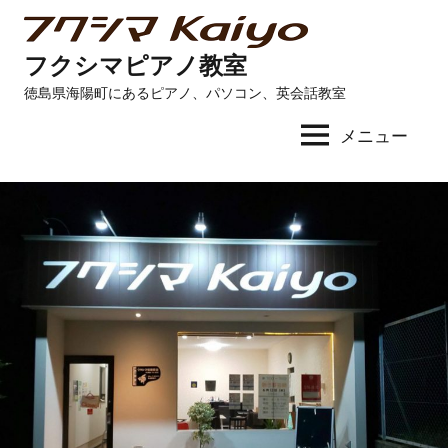
コ
ン
フクシマピアノ教室
テ
徳島県海陽町にあるピアノ、パソコン、英会話教室
ン
ツ
メニュー
へ
ス
キ
ッ
プ