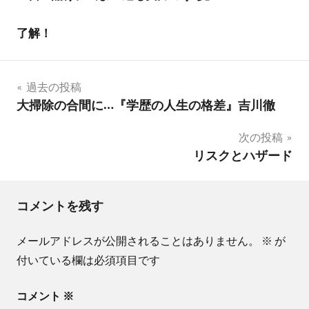
了解！
投
過去の投稿
タグ
大掃除の合間に…『学歴の人生の格差』吉川徹
稿
＃
次の投稿
ナ
徳
リスクとハザード
島
ビ
県
ゲ
＃
コメントを残す
海
ー
陽
メールアドレスが公開されることはありません。
※
が
シ
町
付いている欄は必須項目です
＃
ョ
U
コメント
※
ン
タ