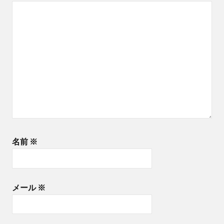
ー
ン
＃
移
住
＃
ス
タ
ー
ト
名前
※
ア
ッ
プ
＃
メール
※
お
み
く