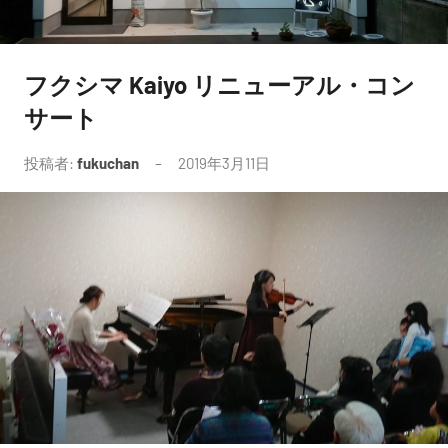
フクシマ Kaiyo リニューアル・コン
未
分
サート
類
投稿者:
fukuchan
2019年3月11日
コ
メ
ン
ト
は
あ
り
ま
せ
ん