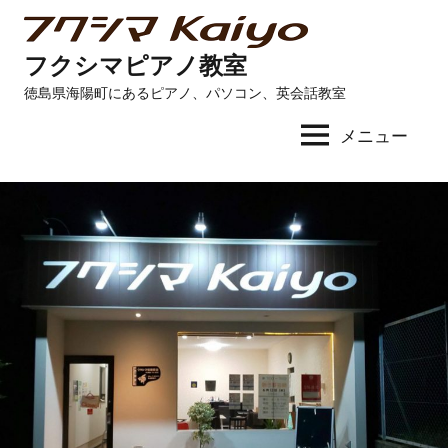
コ
ン
フクシマピアノ教室
テ
徳島県海陽町にあるピアノ、パソコン、英会話教室
ン
ツ
メニュー
へ
ス
キ
ッ
プ