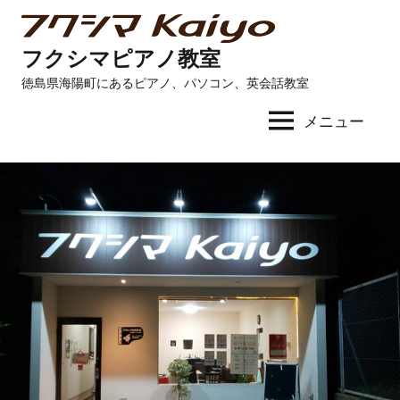
コ
ン
フクシマピアノ教室
テ
徳島県海陽町にあるピアノ、パソコン、英会話教室
ン
ツ
メニュー
へ
ス
キ
ッ
プ