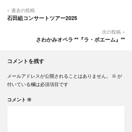
投
過去の投稿
タグ
石田組コンサートツアー2025
稿
#フ
次の投稿
ナ
クシ
さわかみオペラ **『ラ・ボエーム』**
マピ
ビ
アノ
ゲ
教
コメントを残す
室
ー
#海
メールアドレスが公開されることはありません。
※
が
シ
陽町
付いている欄は必須項目です
ピア
ョ
ノ教
コメント
※
ン
室
＃フ
クシ
マ