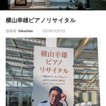
横山幸雄ピアノリサイタル
未
分
投稿者:
fukuchan
2025年12月3日
コ
類
メ
ン
ト
は
あ
り
ま
せ
ん