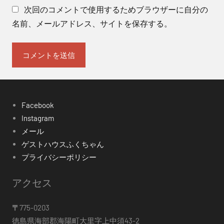
山
次回のコメントで使用するためブラウザーに自分の
幸
名前、メールアドレス、サイトを保存する。
雄
ピ
ア
ノ
リ
サ
Facebook
イ
Instagram
タ
メール
ル
ゲストハウスふくちゃん
プライバシーポリシー
アクセス
〒
775-0203
徳島県海部郡海陽町大里字上中須43-2