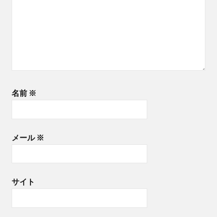
Kaiyo
＃海
陽
町
＃ピ
アノ
教室
名前
※
＃民
泊 ＃
ふく
ちゃ
メール
※
ん ＃
ゲス
トハ
サイト
ウス
#
横